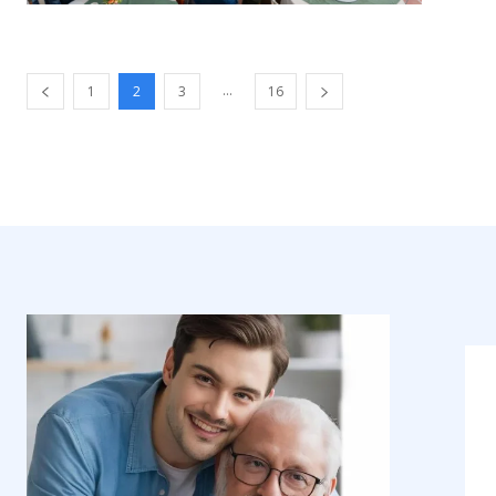
...
1
2
3
16