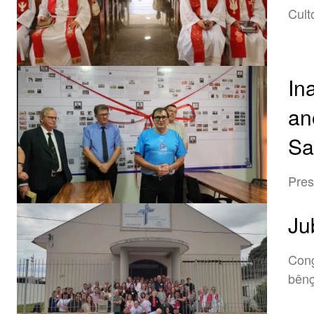
Cult
In
an
Sa
Pres
Ju
Cong
bên