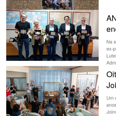
AN
en
Na s
ex-p
Lute
Admi
Oi
Jo
Um c
anos
Join