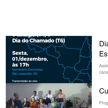
Di
Es
Assi
cana
Cu
Prog