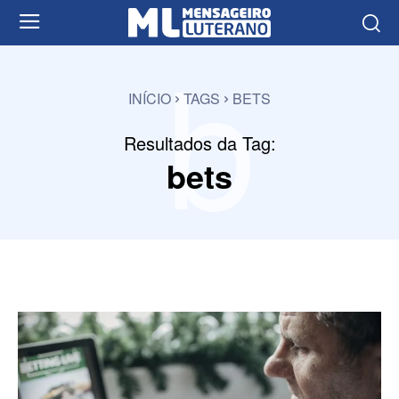
b
INÍCIO
TAGS
BETS
Resultados da Tag:
bets