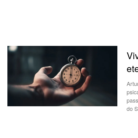
Vi
et
Artu
psic
pass
do S