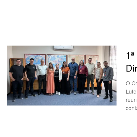
1ª
Di
O Co
Lute
reun
contá