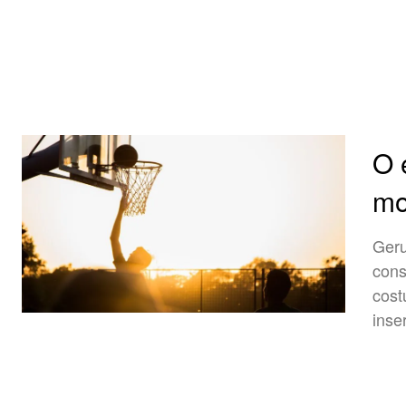
O 
mo
Gerusa Ma
cons
cost
inse