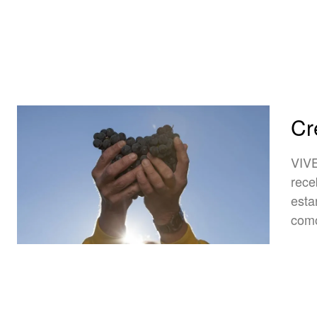
Cr
VIVENDO 
rece
esta
como