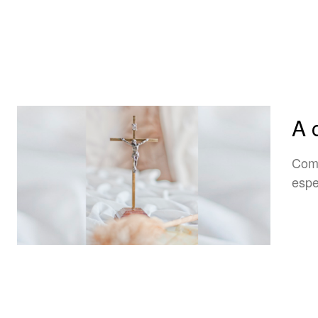
A 
Como
esp