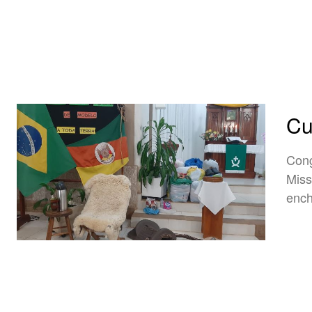
Cu
Cong
Miss
ench