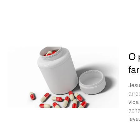
O 
fa
Jesu
arre
vida
acha
leve