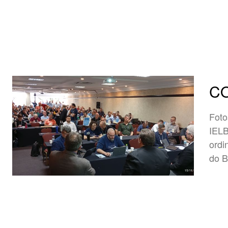
CO
Foto
IELB e M
ordi
do B