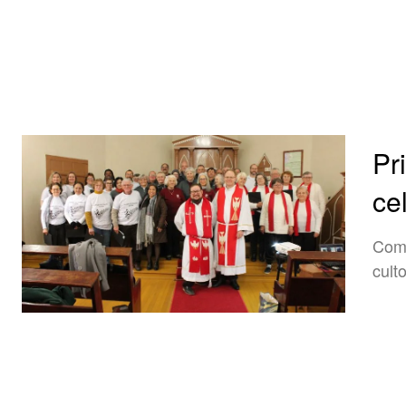
Pr
ce
Comu
cult