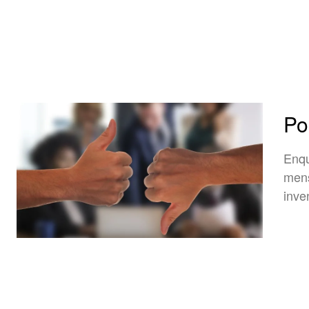
Po
Enqu
mens
inve