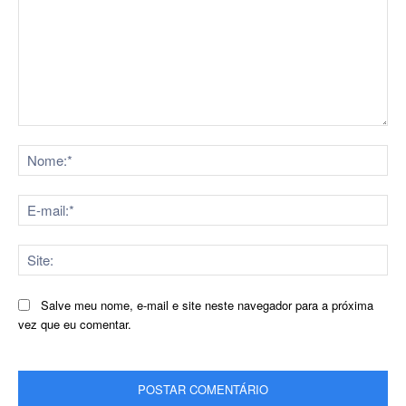
Comentário:
No
E-
mai
Sit
Salve meu nome, e-mail e site neste navegador para a próxima
vez que eu comentar.