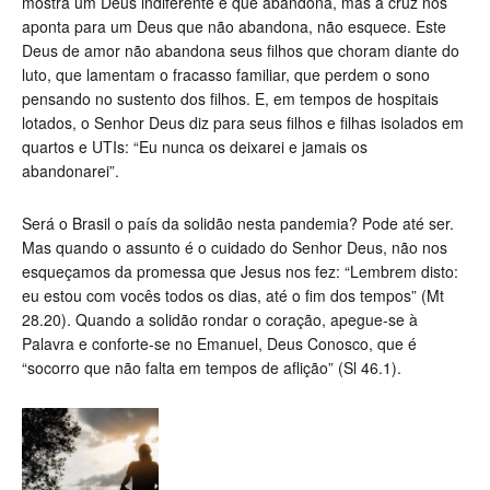
mostra um Deus indiferente e que abandona, mas a cruz nos
aponta para um Deus que não abandona, não esquece. Este
Deus de amor não abandona seus filhos que choram diante do
luto, que lamentam o fracasso familiar, que perdem o sono
pensando no sustento dos filhos. E, em tempos de hospitais
lotados, o Senhor Deus diz para seus filhos e filhas isolados em
quartos e UTIs: “Eu nunca os deixarei e jamais os
abandonarei”.
Será o Brasil o país da solidão nesta pandemia? Pode até ser.
Mas quando o assunto é o cuidado do Senhor Deus, não nos
esqueçamos da promessa que Jesus nos fez: “Lembrem disto:
eu estou com vocês todos os dias, até o fim dos tempos” (Mt
28.20). Quando a solidão rondar o coração, apegue-se à
Palavra e conforte-se no Emanuel, Deus Conosco, que é
“socorro que não falta em tempos de aflição” (Sl 46.1).