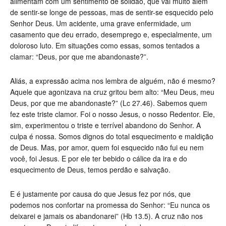
alimentam com um sentimento de solidão, que vai muito além
de sentir-se longe de pessoas, mas de sentir-se esquecido pelo
Senhor Deus. Um acidente, uma grave enfermidade, um
casamento que deu errado, desemprego e, especialmente, um
doloroso luto. Em situações como essas, somos tentados a
clamar: “Deus, por que me abandonaste?”.
Aliás, a expressão acima nos lembra de alguém, não é mesmo?
Aquele que agonizava na cruz gritou bem alto: “Meu Deus, meu
Deus, por que me abandonaste?” (Lc 27.46). Sabemos quem
fez este triste clamor. Foi o nosso Jesus, o nosso Redentor. Ele,
sim, experimentou o triste e terrível abandono do Senhor. A
culpa é nossa. Somos dignos do total esquecimento e maldição
de Deus. Mas, por amor, quem foi esquecido não fui eu nem
você, foi Jesus. E por ele ter bebido o cálice da ira e do
esquecimento de Deus, temos perdão e salvação.
E é justamente por causa do que Jesus fez por nós, que
podemos nos confortar na promessa do Senhor: “Eu nunca os
deixarei e jamais os abandonarei” (Hb 13.5). A cruz não nos