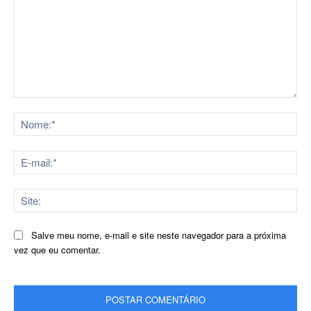
Comentário:
No
E-
mai
Sit
Salve meu nome, e-mail e site neste navegador para a próxima
vez que eu comentar.