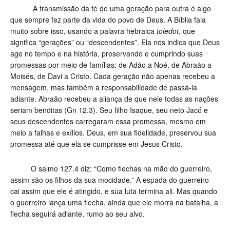
A transmissão da fé de uma geração para outra é algo
que sempre fez parte da vida do povo de Deus. A Bíblia fala
muito sobre isso, usando a palavra hebraica
toledot
, que
significa “gerações” ou “descendentes”. Ela nos indica que Deus
age no tempo e na história, preservando e cumprindo suas
promessas por meio de famílias: de Adão a Noé, de Abraão a
Moisés, de Davi a Cristo. Cada geração não apenas recebeu a
mensagem, mas também a responsabilidade de passá-la
adiante. Abraão recebeu a aliança de que nele todas as nações
seriam benditas (Gn 12.3). Seu filho Isaque, seu neto Jacó e
seus descendentes carregaram essa promessa, mesmo em
meio a falhas e exílios. Deus, em sua fidelidade, preservou sua
promessa até que ela se cumprisse em Jesus Cristo.
O salmo 127.4 diz: “Como flechas na mão do guerreiro,
assim são os filhos da sua mocidade.” A espada do guerreiro
cai assim que ele é atingido, e sua luta termina ali. Mas quando
o guerreiro lança uma flecha, ainda que ele morra na batalha, a
flecha seguirá adiante, rumo ao seu alvo.