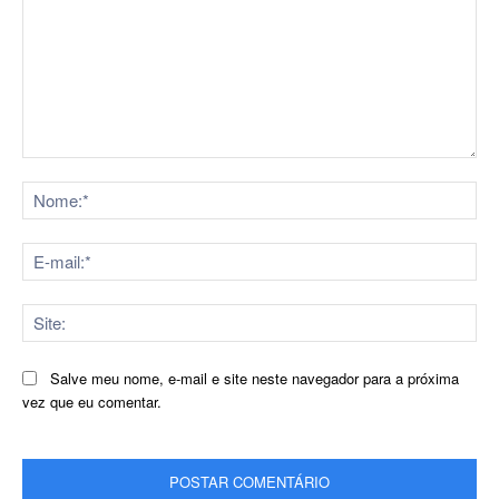
Comentário:
No
E-
mai
Sit
Salve meu nome, e-mail e site neste navegador para a próxima
vez que eu comentar.