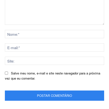
Comentário:
No
E-
mai
Sit
Salve meu nome, e-mail e site neste navegador para a próxima
vez que eu comentar.