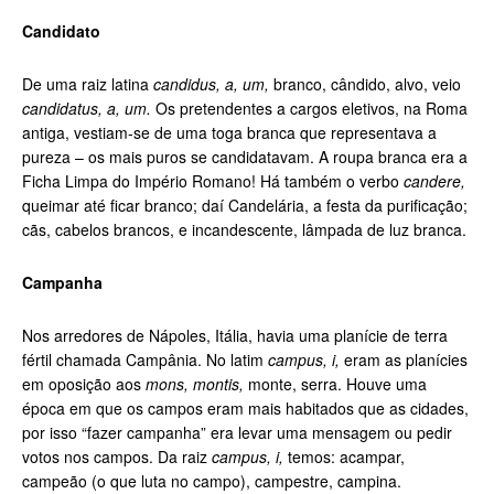
Candidato
De uma raiz latina
candidus, a, um,
branco, cândido, alvo, veio
candidatus, a, um.
Os pretendentes a cargos eletivos, na Roma
antiga, vestiam-se de uma toga branca que representava a
pureza – os mais puros se candidatavam. A roupa branca era a
Ficha Limpa do Império Romano! Há também o verbo
candere,
queimar até ficar branco; daí Candelária, a festa da purificação;
cãs, cabelos brancos, e incandescente, lâmpada de luz branca.
Campanha
Nos arredores de Nápoles, Itália, havia uma planície de terra
fértil chamada Campânia. No latim
campus, i,
eram as planícies
em oposição aos
mons, montis,
monte, serra. Houve uma
época em que os campos eram mais habitados que as cidades,
por isso “fazer campanha” era levar uma mensagem ou pedir
votos nos campos. Da raiz
campus, i,
temos: acampar,
campeão (o que luta no campo), campestre, campina.