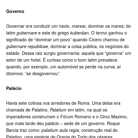
Governo
Governar era conduzir um navio, marear, dominar os mares; do
latim
gubernare
e este do grego
kuberâan.
O termo ganhou o
significado de “dominar um povo” quando Cícero chamou de
gubernare republicae,
dominar a coisa pública, os negócios do
estado. Dessa raiz surgiu governanta: aquela que “governa” um
setor de um hotel. É curioso como o bom latim prevalece
quando, por exemplo, um automóvel se perde na curva; aí
dizemos: “se desgovernou”.
Palácio
Havia sete colinas nos arredores de Roma. Uma delas era
chamada de Palatino,
Palatium
em latim, na qual os
imperadores construíram o Fórum Romano e o Circo Maximo,
que mais tarde deu palácio – sede de um governo. Roque
Barcia traz como:
palatium aula regia,
construção real do
Palatino, uma espécie de Granja do Torto dos césares.