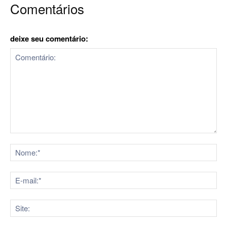
Comentários
deixe seu comentário:
Comentário:
No
E-
mai
Sit