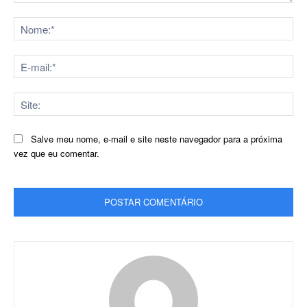
Comentário:
No
E-
mai
Sit
Salve meu nome, e-mail e site neste navegador para a próxima
vez que eu comentar.