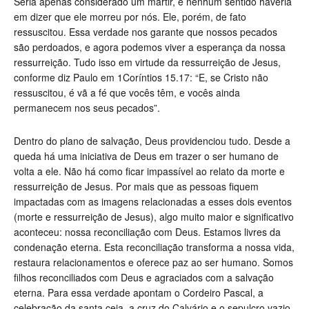
Seria apenas considerado um mártir, e nenhum sentido haveria
em dizer que ele morreu por nós. Ele, porém, de fato
ressuscitou. Essa verdade nos garante que nossos pecados
são perdoados, e agora podemos viver a esperança da nossa
ressurreição. Tudo isso em virtude da ressurreição de Jesus,
conforme diz Paulo em 1Coríntios 15.17: “E, se Cristo não
ressuscitou, é vã a fé que vocês têm, e vocês ainda
permanecem nos seus pecados”.
Dentro do plano de salvação, Deus providenciou tudo. Desde a
queda há uma iniciativa de Deus em trazer o ser humano de
volta a ele. Não há como ficar impassível ao relato da morte e
ressurreição de Jesus. Por mais que as pessoas fiquem
impactadas com as imagens relacionadas a esses dois eventos
(morte e ressurreição de Jesus), algo muito maior e significativo
aconteceu: nossa reconciliação com Deus. Estamos livres da
condenação eterna. Esta reconciliação transforma a nossa vida,
restaura relacionamentos e oferece paz ao ser humano. Somos
filhos reconciliados com Deus e agraciados com a salvação
eterna. Para essa verdade apontam o Cordeiro Pascal, a
celebração da santa ceia, a cruz do Calvário e o sepulcro vazio.