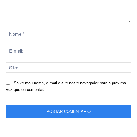
Comentário:
No
E-
mai
Sit
Salve meu nome, e-mail e site neste navegador para a próxima
vez que eu comentar.