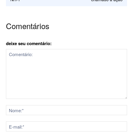
Comentários
deixe seu comentário:
Comentário:
No
E-
mai