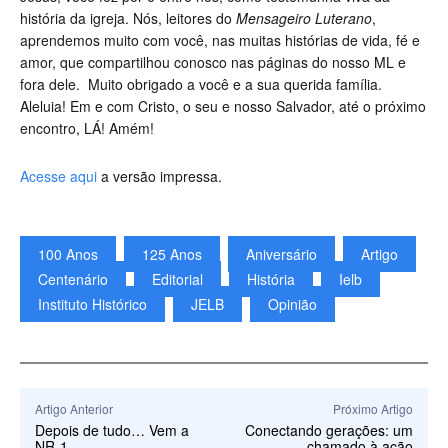
história da igreja. Nós, leitores do
Mensageiro Luterano
,
aprendemos muito com você, nas muitas histórias de vida, fé e
amor, que compartilhou conosco nas páginas do nosso ML e
fora dele. Muito obrigado a você e a sua querida família.
Aleluia! Em e com Cristo, o seu e nosso Salvador, até o próximo
encontro, LÁ! Amém!
Acesse aqui
a versão impressa.
100 Anos
125 Anos
Aniversário
Artigo
Centenário
Editorial
História
Ielb
Instituto Histórico
JELB
Opinião
Artigo Anterior
Próximo Artigo
Depois de tudo… Vem a
Conectando gerações: um
NR-1
chamado à ação