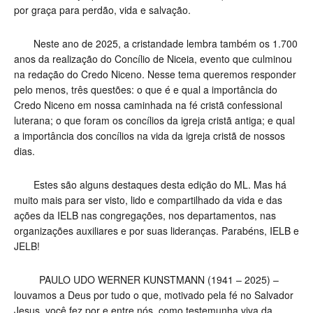
por graça para perdão, vida e salvação.
Neste ano de 2025, a cristandade lembra também os 1.700
anos da realização do Concílio de Niceia, evento que culminou
na redação do Credo Niceno. Nesse tema queremos responder
pelo menos, três questões: o que é e qual a importância do
Credo Niceno em nossa caminhada na fé cristã confessional
luterana; o que foram os concílios da igreja cristã antiga; e qual
a importância dos concílios na vida da igreja cristã de nossos
dias.
Estes são alguns destaques desta edição do ML. Mas há
muito mais para ser visto, lido e compartilhado da vida e das
ações da IELB nas congregações, nos departamentos, nas
organizações auxiliares e por suas lideranças. Parabéns, IELB e
JELB!
PAULO UDO WERNER KUNSTMANN (1941 – 2025) –
louvamos a Deus por tudo o que, motivado pela fé no Salvador
Jesus, você fez por e entre nós, como testemunha viva da