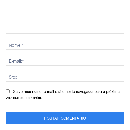
Comentário:
No
E-
mai
Sit
Salve meu nome, e-mail e site neste navegador para a próxima
vez que eu comentar.