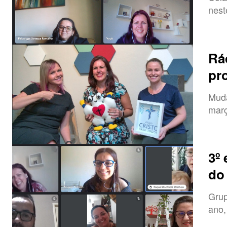
nest
Rá
pr
Muda
mar
3º
do
Grup
ano,