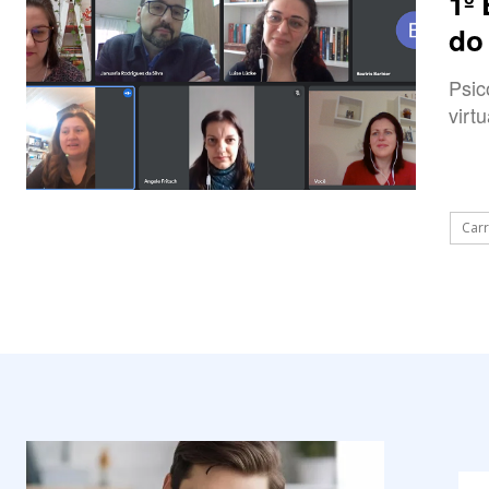
1º
do
Psic
virt
Carr