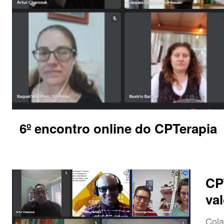
6º encontro online do CPTerapia
CP
va
Cola