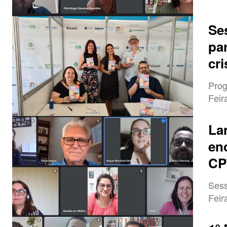
Se
pa
cri
Prog
Feir
La
en
CP
Sess
Feir