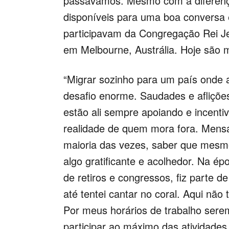
passávamos. Mesmo com a diferenç
disponíveis para uma boa conversa 
participavam da Congregação Rei 
em Melbourne, Austrália. Hoje são
“Migrar sozinho para um país onde a
desafio enorme. Saudades e afliçõ
estão ali sempre apoiando e incen
realidade de quem mora fora. Mensa
maioria das vezes, saber que mesmo 
algo gratificante e acolhedor.
Na épo
de retiros e congressos, fiz parte d
até tentei cantar no coral. Aqui n
Por meus horários de trabalho serem
participar ao máximo das atividades 