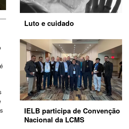
Luto e cuidado
o
 é
s
e
IELB participa de Convenção
es
Nacional da LCMS