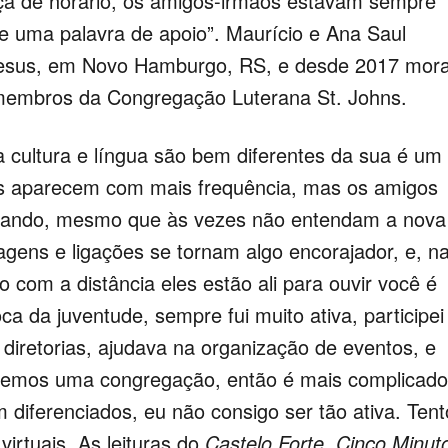
a de horário, os amigos-irmãos estavam sempre
e uma palavra de apoio”. Maurício e Ana Saul
Jesus, em Novo Hamburgo, RS, e desde 2017 mor
 membros da Congregação Luterana St. Johns.
 cultura e língua são bem diferentes da sua é um
es aparecem com mais frequência, mas os amigos
tivando, mesmo que às vezes não entendam a nova
gens e ligações se tornam algo encorajador, e, n
com a distância eles estão ali para ouvir você é
ca da juventude, sempre fui muito ativa, participei
e diretorias, ajudava na organização de eventos, e
ão temos uma congregação, então é mais complicado
 diferenciados, eu não consigo ser tão ativa. Tent
virtuais. As leituras do
Castelo Forte
,
Cinco Minut