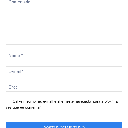
Comentário:
No
E-
mai
Sit
Salve meu nome, e-mail e site neste navegador para a próxima
vez que eu comentar.