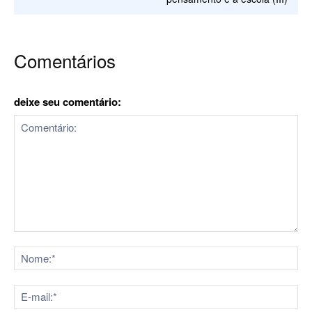
Comentários
deixe seu comentário:
Comentário:
No
E-
mai