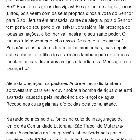
Rei!” Escutem os gritos dos vigias! Eles gritam de alegria, todos
juntos, pois veem com os seus próprios olhos a volta do Senhor
para Sião. Jerusalém arrasada, cante de alegria, pois o Senhor
tem pena do seu povo e vai salvar Jerusalém. Na presença de
todas as nações, o Senhor vai mostrar o seu santo poder. O
mundo inteiro verá que foi o nosso Deus quem nos salvou”.
Pois não só os pastores foram pelas montanhas, mas depois
que saciados e fortificados os irmãos também percorreram as
montanhas para levar aos amigos e familiares a Mensagem do
Evangelho.’
Além da pregação, os pastores André e Leonídio também
aproveitaram para ver e ouvir sobre a bomba de água que está
avariada, causada pela insuficiência do lençol de água.
Recebemos duas galinhas oferecidas pela comunidade.
Na tarde do mesmo dia, fomos no culto de inauguração do
templo da Comunidade Luterana “São Tiago” de Mutarara-
sede. A cerimônia de inauguração foi realizada pelo pastor
presidente da ICCM, reverendo João Luís Nota. O pastor Paulo