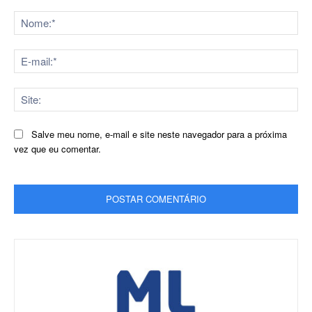
Comentário:
No
E-
mai
Sit
Salve meu nome, e-mail e site neste navegador para a próxima
vez que eu comentar.