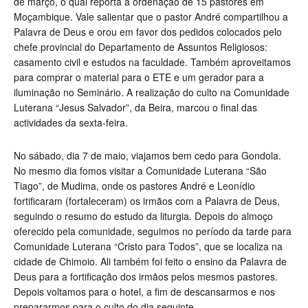
de março, o qual reporta a ordenação de 15 pastores em
Moçambique. Vale salientar que o pastor André compartilhou a
Palavra de Deus e orou em favor dos pedidos colocados pelo
chefe provincial do Departamento de Assuntos Religiosos:
casamento civil e estudos na faculdade. Também aproveitamos
para comprar o material para o ETE e um gerador para a
iluminação no Seminário. A realização do culto na Comunidade
Luterana “Jesus Salvador”, da Beira, marcou o final das
actividades da sexta-feira.
No sábado, dia 7 de maio, viajamos bem cedo para Gondola.
No mesmo dia fomos visitar a Comunidade Luterana “São
Tiago”, de Mudima, onde os pastores André e Leonídio
fortificaram (fortaleceram) os irmãos com a Palavra de Deus,
seguindo o resumo do estudo da liturgia. Depois do almoço
oferecido pela comunidade, seguimos no período da tarde para
Comunidade Luterana “Cristo para Todos”, que se localiza na
cidade de Chimoio. Ali também foi feito o ensino da Palavra de
Deus para a fortificação dos irmãos pelos mesmos pastores.
Depois voltamos para o hotel, a fim de descansarmos e nos
prepararmos para o culto do dia seguinte.