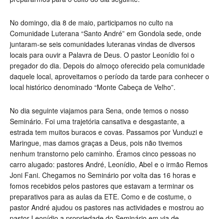
No domingo, dia 8 de maio, participamos no culto na
Comunidade Luterana “Santo André” em Gondola sede, onde
juntaram-se seis comunidades luteranas vindas de diversos
locais para ouvir a Palavra de Deus. O pastor Leonídio foi o
pregador do dia. Depois do almoço oferecido pela comunidade
daquele local, aproveitamos o período da tarde para conhecer o
local histórico denominado “Monte Cabeça de Velho”.
No dia seguinte viajamos para Sena, onde temos o nosso
Seminário. Foi uma trajetória cansativa e desgastante, a
estrada tem muitos buracos e covas. Passamos por Vunduzi e
Maringue, mas damos graças a Deus, pois não tivemos
nenhum transtorno pelo caminho. Éramos cinco pessoas no
carro alugado: pastores André, Leonídio, Abel e o irmão Remos
Joni Fani. Chegamos no Seminário por volta das 16 horas e
fomos recebidos pelos pastores que estavam a terminar os
preparativos para as aulas da ETE. Como e de costume, o
pastor André ajudou os pastores nas actividades e mostrou ao
pastor Leonídio a propriedade do Seminário em via de