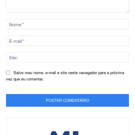
Comentário:
No
E-
mai
Sit
Salve meu nome, e-mail e site neste navegador para a próxima
vez que eu comentar.