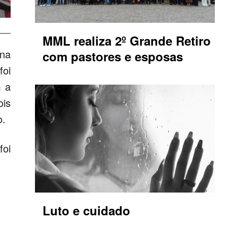
MML realiza 2º Grande Retiro
 na
com pastores e esposas
foi
m a
ois
o.
foi
Luto e cuidado