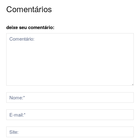
Comentários
deixe seu comentário:
Comentário:
No
E-
mai
Sit