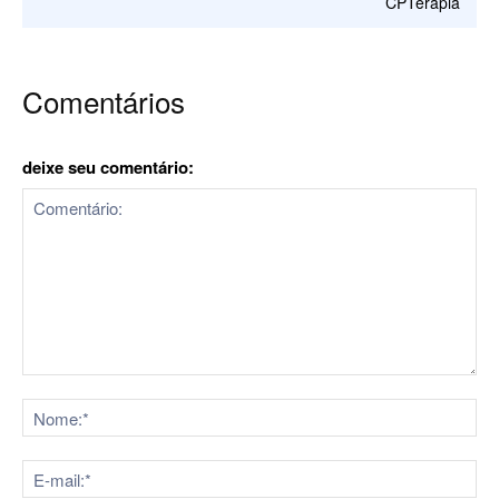
CPTerapia
Comentários
deixe seu comentário:
Comentário:
No
E-
mai