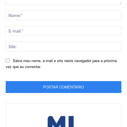
Comentário:
No
E-
mai
Sit
Salve meu nome, e-mail e site neste navegador para a próxima
vez que eu comentar.