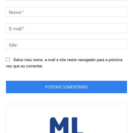
Comentário:
No
E-
mai
Sit
Salve meu nome, e-mail e site neste navegador para a próxima
vez que eu comentar.