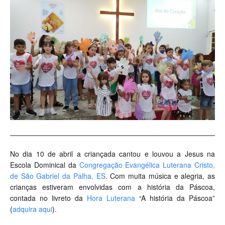
No dia 10 de abril a criançada cantou e louvou a Jesus na
Escola Dominical da
Congregação Evangélica Luterana Cristo,
de São Gabriel da Palha, ES
. Com muita música e alegria, as
crianças estiveram envolvidas com a história da Páscoa,
contada no livreto da
Hora Luterana
“A história da Páscoa”
(
adquira aqui
).