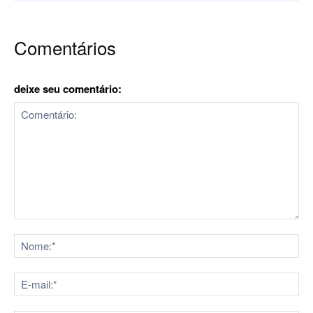
Comentários
deixe seu comentário:
Comentário:
No
E-
mai