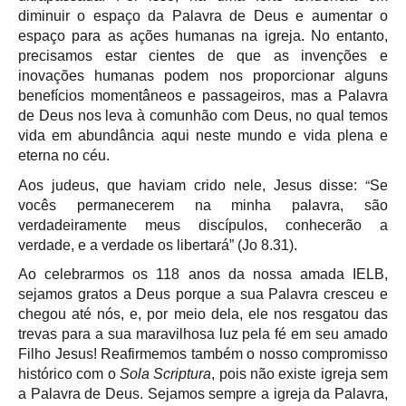
diminuir o espaço da Palavra de Deus e aumentar o
espaço para as ações humanas na igreja. No entanto,
precisamos estar cientes de que as invenções e
inovações humanas podem nos proporcionar alguns
benefícios momentâneos e passageiros, mas a Palavra
de Deus nos leva à comunhão com Deus, no qual temos
vida em abundância aqui neste mundo e vida plena e
eterna no céu.
“
Aos judeus, que haviam crido nele, Jesus disse:
Se
vocês permanecerem na minha palavra, são
verdadeiramente meus discípulos, conhecerão a
verdade, e a verdade os libertará”
(Jo 8.31).
Ao celebrarmos os 118 anos da nossa amada IELB,
sejamos gratos a Deus porque a sua Palavra cresceu e
chegou até nós, e, por meio dela, ele nos resgatou das
trevas para a sua maravilhosa luz pela fé em seu amado
Filho Jesus! Reafirmemos também o nosso compromisso
histórico com o
Sola Scriptura
, pois não existe igreja sem
a Palavra de Deus. Sejamos sempre a igreja da Palavra,