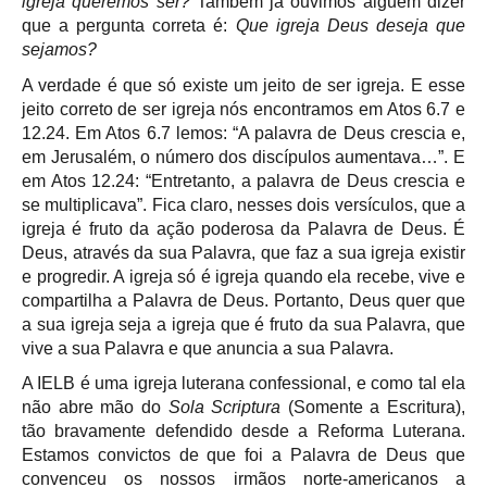
igreja queremos ser?
Também já ouvimos alguém dizer
que a pergunta correta é:
Que igreja Deus deseja que
sejamos?
A verdade é que só existe um jeito de ser igreja. E esse
jeito correto de ser igreja nós encontramos em Atos 6.7 e
12.24. Em Atos 6.7 lemos: “A palavra de Deus crescia e,
em Jerusalém, o número dos discípulos aumentava…”. E
em Atos 12.24: “Entretanto, a palavra de Deus crescia e
se multiplicava”. Fica claro, nesses dois versículos, que a
igreja é fruto da ação poderosa da Palavra de Deus. É
Deus, através da sua Palavra, que faz a sua igreja existir
e progredir. A igreja só é igreja quando ela recebe, vive e
compartilha a Palavra de Deus. Portanto, Deus quer que
a sua igreja seja a igreja que é fruto da sua Palavra, que
vive a sua Palavra e que anuncia a sua Palavra.
A IELB é uma igreja luterana confessional, e como tal ela
não abre mão do
Sola Scriptura
(Somente a Escritura),
tão bravamente defendido desde a Reforma Luterana.
Estamos convictos de que foi a Palavra de Deus que
convenceu os nossos irmãos norte-americanos a