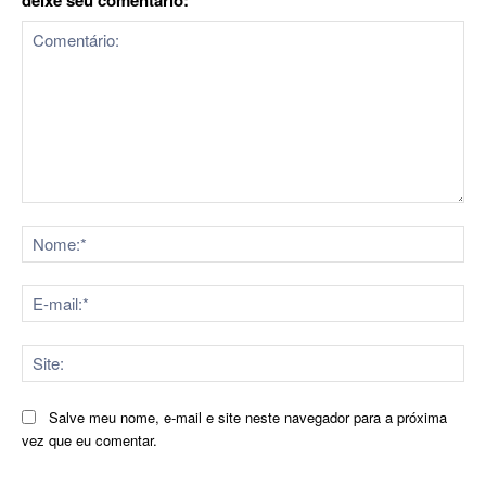
Comentário:
No
E-
mai
Sit
Salve meu nome, e-mail e site neste navegador para a próxima
vez que eu comentar.