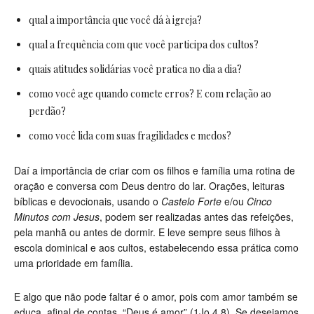
qual a importância que você dá à igreja?
qual a frequência com que você participa dos cultos?
quais atitudes solidárias você pratica no dia a dia?
como você age quando comete erros? E com relação ao
perdão?
como você lida com suas fragilidades e medos?
Daí a importância de criar com os filhos e família uma rotina de
oração e conversa com Deus dentro do lar.
Orações, leituras
bíblicas e devocionais, usando o
Castelo Forte
e/ou
Cinco
Minutos com Jesus
, p
odem ser realizadas antes das refeições,
pela manhã ou antes de dormir. E leve sempre seus filhos à
escola dominical e aos cultos, estabelecendo essa prática como
uma prioridade em família.
E algo que não pode faltar é o amor, pois com amor também se
educa, afinal de contas
,
“Deus é amor”
(1Jo 4.8)
.
Se desejamos