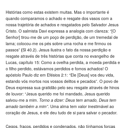
Histórias como estas existem muitas. Mas o importante é
quando comparamos o achado e resgate dos vasos com a
nossa trajetória de achados e resgatados pelo Salvador Jesus
Cristo. O salmista Davi expressa a analogia com clareza
:
“[O
Senhor] tirou-me de um poço de perdição, de um tremedal de
lama; colocou-me os pés sobre uma rocha e me firmou os
passos
”
(
Sl 40.2)
. Jesus ilustra o fato da nossa perdição e
resgate através de três histórias que conta no evangelho de
Lucas, capítulo 15: Como a ovelha perdida, a moeda perdida e
o filho perdido, estávamos perdidos e fomos achados! O
apóstolo Paulo diz em
Efésios 2:1
: “Ele [Deus] vos deu vida,
estando vós mortos nos vossos delitos e pecados”.
O povo de
Deus expressa sua gratidão pelo seu resgate através de hinos
de louvor: “Jesus querido me foi mandado, Jesus querido
salvou-me a mim.
Torno a dizer: Deus tem amado, Deus tem
amado também a mim”.
Uma alma tem valor inestimável ao
coração de Jesus, e ele deu tudo de si para salvar o pecador.
Cegos, fracos, perdidos e condenados, não tínhamos forças