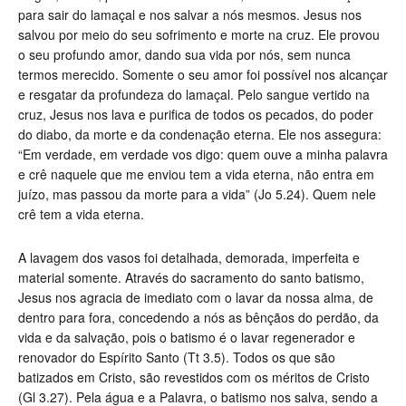
para sair do lamaçal e nos salvar a nós mesmos. Jesus nos
salvou por meio do seu sofrimento e morte na cruz. Ele provou
o seu profundo amor, dando sua vida por nós, sem nunca
termos merecido. Somente o seu amor foi possível nos alcançar
e resgatar da profundeza do lamaçal. Pelo sangue vertido na
cruz, Jesus nos lava e purifica de todos os pecados, do poder
do diabo, da morte e da condenação eterna. Ele nos assegura:
“Em verdade, em verdade vos digo: quem ouve a minha palavra
e crê naquele que me enviou tem a vida eterna, não entra em
juízo, mas passou da morte para a vida”
(
Jo 5.24).
Quem nele
crê tem a vida eterna.
A lavagem dos vasos foi detalhada, demorada, imperfeita e
material somente. Através do sacramento do santo batismo,
Jesus nos agracia de imediato com o lavar da nossa alma, de
dentro para fora, concedendo a nós as bênçãos do perdão, da
vida e da salvação, pois o batismo é o lavar regenerador e
renovador do Espírito Santo (Tt 3.5). Todos os que são
batizados em Cristo, são revestidos com os méritos de Cristo
(Gl 3.27). Pela água e a Palavra, o batismo nos salva, sendo a