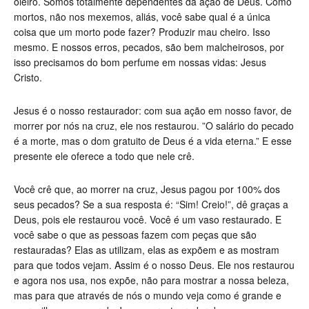
oleiro. Somos totalmente dependentes da ação de Deus. Como
mortos, não nos mexemos, aliás, você sabe qual é a única
coisa que um morto pode fazer? Produzir mau cheiro. Isso
mesmo. E nossos erros, pecados, são bem malcheirosos, por
isso precisamos do bom perfume em nossas vidas: Jesus
Cristo.
Jesus é o nosso restaurador: com sua ação em nosso favor, de
morrer por nós na cruz, ele nos restaurou. ”O salário do pecado
é a morte, mas o dom gratuito de Deus é a vida eterna.” E esse
presente ele oferece a todo que nele crê.
Você crê que, ao morrer na cruz, Jesus pagou por 100% dos
seus pecados? Se a sua resposta é: “Sim! Creio!”, dê graças a
Deus, pois ele restaurou você. Você é um vaso restaurado. E
você sabe o que as pessoas fazem com peças que são
restauradas? Elas as utilizam, elas as expõem e as mostram
para que todos vejam. Assim é o nosso Deus. Ele nos restaurou
e agora nos usa, nos expõe, não para mostrar a nossa beleza,
mas para que através de nós o mundo veja como é grande e