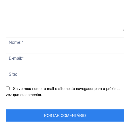
Comentário:
No
E-
mai
Sit
Salve meu nome, e-mail e site neste navegador para a próxima
vez que eu comentar.