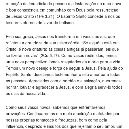
remoção da imundícia do pecado e a instauração de uma nova
e boa consciência em comunhão com Deus pela ressurreição
de Jesus Cristo (1Pe 3.21). O Espírito Santo concede a nós os
tesouros eternos do lavar do batismo.
Pela sua graça, Jesus nos transforma em vasos novos, que
refletem a grandeza da sua misericórdia.
“Se alguém está em
Cristo, é nova criatura; as coisas antigas já passaram; eis que
se fizeram novas
” (
2Co 5.17)
. Como vasos redimidos, temos
uma nova perspectiva: fomos resgatados da morte para a vida.
Temos um novo desejo e força de seguir a Jesus. Pela ajuda do
Espírito Santo, desejamos testemunhar o seu amor para todas
as pessoas. Agraciados com o perdão e a salvação, queremos
honrar, louvar e agradecer a Jesus, e com alegria servi-lo todos
os dias da nossa vida.
Como seus vasos novos, sabemos que enfrentaremos
provações. Continuaremos em meio à poluição e afetados por
nossas próprias tentações e fraquezas, bem como pela
influência, desprezo e insultos dos que rejeitam o seu amor. Em