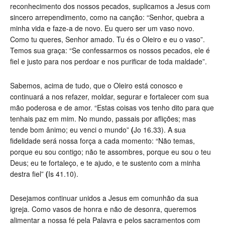
reconhecimento dos nossos pecados, suplicamos a Jesus com
sincero arrependimento, como na canção: “Senhor, quebra a
minha vida e faze-a de novo. Eu quero ser um vaso novo.
Como tu queres, Senhor amado. Tu és o Oleiro e eu o vaso”.
Temos sua graça:
“Se confessarmos os nossos pecados, ele é
fiel e justo para nos perdoar e nos purificar de toda maldade”.
Sabemos, acima de tudo, que o Oleiro está conosco e
continuará a nos refazer, moldar, segurar e fortalecer com sua
mão poderosa e de amor.
“Estas coisas vos tenho dito para que
tenhais paz em mim. No mundo, passais por aflições; mas
tende bom ânimo; eu venci o mundo
”
(
Jo 16.33). A sua
fidelidade será nossa força a cada momento:
“Não temas,
porque eu sou contigo; não te assombres, porque eu sou o teu
Deus; eu te fortaleço, e te ajudo, e te sustento com a minha
destra fiel
”
(
Is 41.10).
Desejamos continuar unidos a Jesus em comunhão da sua
igreja. Como vasos de honra e não de desonra, queremos
alimentar a nossa fé pela Palavra e pelos sacramentos com