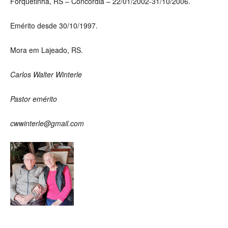
Forquetinha, RS – Concórdia –
22/01/2002-31/10/2006.
Emérito desde
30/10/1997.
Mora em Lajeado, RS.
Carlos Walter Winterle
Pastor emérito
cwwinterle@gmail.com