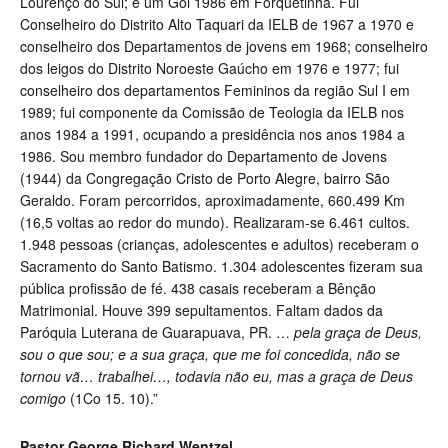
Lourenço do Sul; e um Gol 1986 em Forquetinha. Fui
Conselheiro do Distrito Alto Taquari da IELB de 1967 a 1970 e
conselheiro dos Departamentos de jovens em 1968; conselheiro
dos leigos do Distrito Noroeste Gaúcho em 1976 e 1977; fui
conselheiro dos departamentos Femininos da região Sul I em
1989; fui componente da Comissão de Teologia da IELB nos
anos 1984 a 1991, ocupando a presidência nos anos 1984 a
1986. Sou membro fundador do Departamento de Jovens
(1944) da Congregação Cristo de Porto Alegre, bairro São
Geraldo. Foram percorridos, aproximadamente, 660.499 Km
(16,5 voltas ao redor do mundo). Realizaram-se 6.461 cultos.
1.948 pessoas (crianças, adolescentes e adultos) receberam o
Sacramento do Santo Batismo. 1.304 adolescentes fizeram sua
pública profissão de fé. 438 casais receberam a Bênção
Matrimonial. Houve 399 sepultamentos. Faltam dados da
Paróquia Luterana de Guarapuava, PR.
…
pela graça de Deus,
sou o que sou; e a sua graça, que me foi concedida, não se
tornou vã… trabalhei…, todavia não eu, mas a graça de Deus
comigo
(1Co 15. 10).”
Pastor
George Richard Wentzel