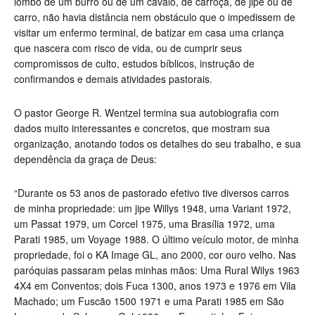
lombo de um burro ou de um cavalo, de carroça, de jipe ou de
carro, não havia distância nem obstáculo que o impedissem de
visitar um enfermo terminal, de batizar em casa uma criança
que nascera com risco de vida, ou de cumprir seus
compromissos de culto, estudos bíblicos, instrução de
confirmandos e demais atividades pastorais.
O pastor George R. Wentzel termina sua autobiografia com
dados muito interessantes e concretos, que mostram sua
organização, anotando todos os detalhes do seu trabalho, e sua
dependência da graça de Deus:
“Durante os 53 anos de pastorado efetivo tive diversos carros
de minha propriedade: um jipe Willys 1948, uma Variant 1972,
um Passat 1979, um Corcel 1975, uma Brasília 1972, uma
Parati 1985, um Voyage 1988. O último veículo motor, de minha
propriedade, foi o KA Image GL, ano 2000, cor ouro velho. Nas
paróquias passaram pelas minhas mãos: Uma Rural Wilys 1963
4X4 em Conventos; dois Fuca 1300, anos 1973 e 1976 em Vila
Machado; um Fuscão 1500 1971 e uma Parati 1985 em São