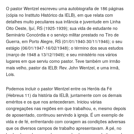
O pastor Wentzel escreveu uma autobiografia de 186 páginas
(cópia no Instituto Histórico da IELB), em que relata com
detalhes muito peculiares sua infância e juventude em Linha
Oito Oeste, Ijuí, RS (1925-1939); sua vida de estudante no
Seminário Concórdia e o serviço militar prestado no Tiro de
Guerra, em Porto Alegre, RS (01/01/1940-30/11/1946); o seu
estágio (06/01/1947-16/02/1948); o término dos seus estudos
(março de 1948 a 13/12/1949); e seu ministério nos vários
lugares em que serviu como pastor. Teve também um irmão
mais velho, pastor da IELB: Rev. John Wentzel, e uma irmã,
Lois.
Podemos incluir o pastor Wentzel entre os Heróis da Fé
(Hebreus 11) da história da IELB, juntamente com os demais
eméritos e os que nos antecederam. Iniciou várias
congregações nas regiões em que trabalhou, e, mesmo depois
de aposentado, continuou servindo à igreja. É um exemplo de
vida e de fé, enfrentando com coragem as condições adversas
que os diversos campos de trabalho apresentavam. A pé, no