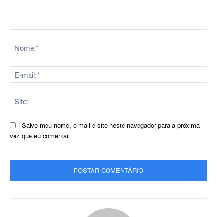
Comentário:
No
E-
mai
Sit
Salve meu nome, e-mail e site neste navegador para a próxima
vez que eu comentar.