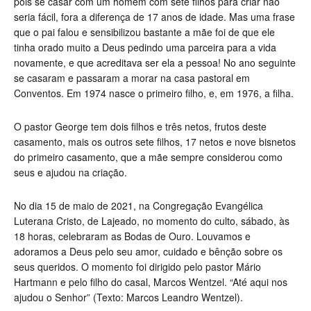
pois se casar com um homem com sete filhos para criar não
seria fácil, fora a diferença de 17 anos de idade. Mas uma frase
que o pai falou e sensibilizou bastante a mãe foi de que ele
tinha orado muito a Deus pedindo uma parceira para a vida
novamente, e que acreditava ser ela a pessoa! No ano seguinte
se casaram e passaram a morar na casa pastoral em
Conventos. Em 1974 nasce o primeiro filho, e, em 1976, a filha.
O pastor George tem dois filhos e três netos, frutos deste
casamento, mais os outros sete filhos, 17 netos e nove bisnetos
do primeiro casamento, que a mãe sempre considerou como
seus e ajudou na criação.
No dia 15 de maio de 2021, na Congregação Evangélica
Luterana Cristo, de Lajeado, no momento do culto, sábado, às
18 horas, celebraram as Bodas de Ouro. Louvamos e
adoramos a Deus pelo seu amor, cuidado e bênção sobre os
seus queridos. O momento foi dirigido pelo pastor Mário
Hartmann e pelo filho do casal, Marcos Wentzel. “Até aqui nos
ajudou o Senhor” (Texto: Marcos Leandro Wentzel).