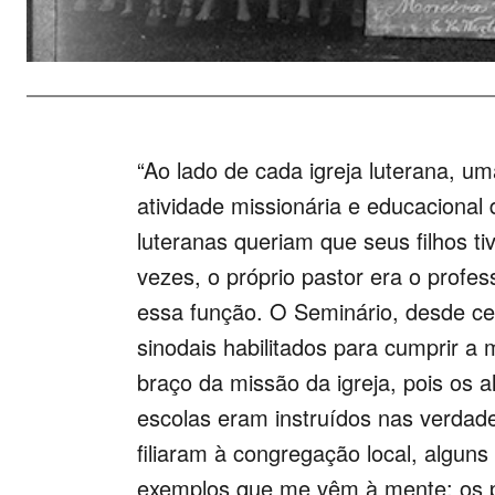
“Ao lado de cada igreja luterana, um
atividade missionária e educacional
luteranas queriam que seus filhos t
vezes, o próprio pastor era o profe
essa função. O Seminário, desde c
sinodais habilitados para cumprir a 
braço da missão da igreja, pois os 
escolas eram instruídos nas verdade
filiaram à congregação local, alguns 
exemplos que me vêm à mente: os pa