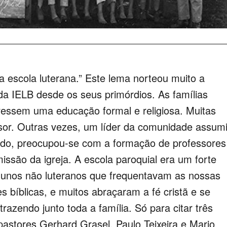
a escola luterana.” Este lema norteou muito a
 da IELB desde os seus primórdios. As famílias
ivessem uma educação formal e religiosa. Muitas
ssor. Outras vezes, um líder da comunidade assum
edo, preocupou-se com a formação de professores
missão da igreja. A escola paroquial era um forte
alunos não luteranos que frequentavam as nossas
s bíblicas, e muitos abraçaram a fé cristã e se
trazendo junto toda a família. Só para citar três
stores Gerhard Grasel, Paulo Teixeira e Mario