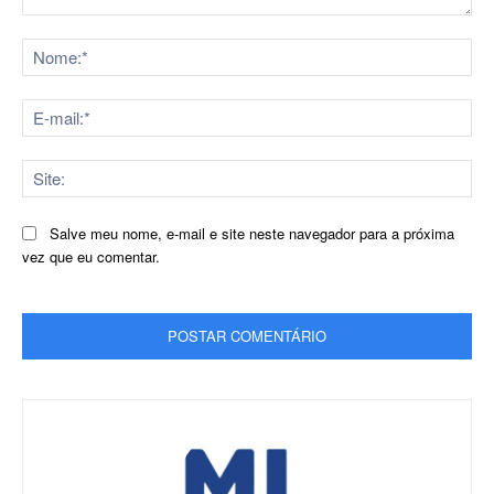
Comentário:
No
E-
mai
Sit
Salve meu nome, e-mail e site neste navegador para a próxima
vez que eu comentar.