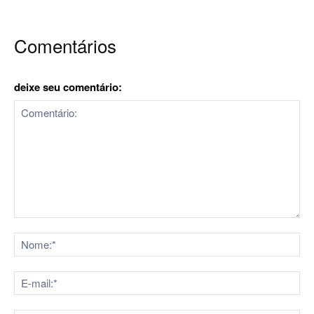
Comentários
deixe seu comentário:
Comentário:
No
E-
mai