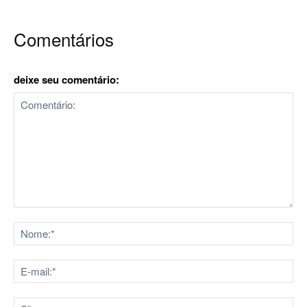
Comentários
deixe seu comentário:
Comentário:
No
E-
mai
Sit