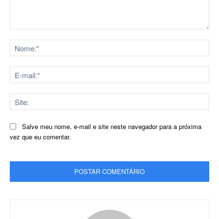
Comentário:
No
E-
mai
Sit
Salve meu nome, e-mail e site neste navegador para a próxima
vez que eu comentar.