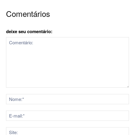
Comentários
deixe seu comentário:
Comentário:
No
E-
mai
Sit