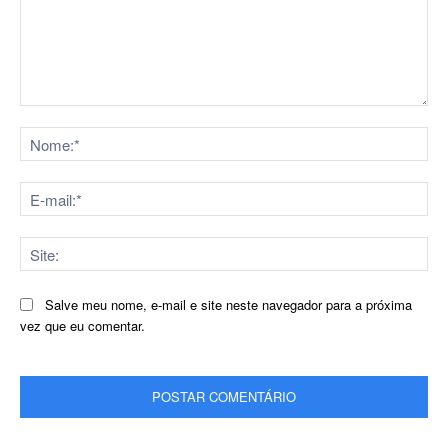
Comentário:
No
E-
mai
Sit
Salve meu nome, e-mail e site neste navegador para a próxima
vez que eu comentar.