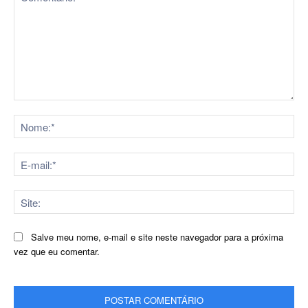
Comentário:
No
E-
mai
Sit
Salve meu nome, e-mail e site neste navegador para a próxima
vez que eu comentar.