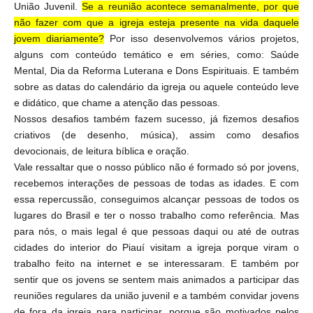
União Juvenil.
Se a reunião acontece semanalmente, por que
não fazer com que a igreja esteja presente na vida daquele
jovem diariamente?
Por isso desenvolvemos vários projetos,
alguns com conteúdo temático e em séries, como: Saúde
Mental, Dia da Reforma Luterana e Dons Espirituais. E também
sobre as datas do calendário da igreja ou aquele conteúdo leve
e didático, que chame a atenção das pessoas.
Nossos desafios também fazem sucesso, já fizemos desafios
criativos (de desenho, música), assim como desafios
devocionais, de leitura bíblica e oração.
Vale ressaltar que o nosso público não é formado só por jovens,
recebemos interações de pessoas de todas as idades. E com
essa repercussão, conseguimos alcançar pessoas de todos os
lugares do Brasil e ter o nosso trabalho como referência. Mas
para nós, o mais legal é que pessoas daqui ou até de outras
cidades do interior do Piauí visitam a igreja porque viram o
trabalho feito na internet e se interessaram. E também por
sentir que os jovens se sentem mais animados a participar das
reuniões regulares da união juvenil e a também convidar jovens
de fora da igreja para participar, porque são motivados pelos