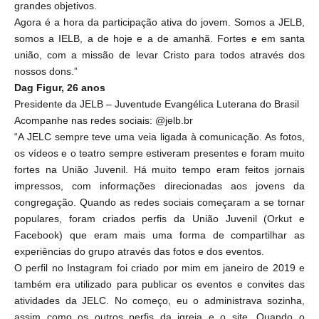
grandes objetivos.
Agora é a hora da participação ativa do jovem. Somos a JELB,
somos a IELB, a de hoje e a de amanhã. Fortes e em santa
união, com a missão de levar Cristo para todos através dos
nossos dons.”
Dag Figur, 26 anos
Presidente da JELB – Juventude Evangélica Luterana do Brasil
Acompanhe nas redes sociais: @jelb.br
“A JELC sempre teve uma veia ligada à comunicação. As fotos,
os vídeos e o teatro sempre estiveram presentes e foram muito
fortes na União Juvenil. Há muito tempo eram feitos jornais
impressos, com informações direcionadas aos jovens da
congregação. Quando as redes sociais começaram a se tornar
populares, foram criados perfis da União Juvenil (Orkut e
Facebook) que eram mais uma forma de compartilhar as
experiências do grupo através das fotos e dos eventos.
O perfil no Instagram foi criado por mim em janeiro de 2019 e
também era utilizado para publicar os eventos e convites das
atividades da JELC. No começo, eu o administrava sozinha,
assim como os outros perfis da igreja e o site. Quando o