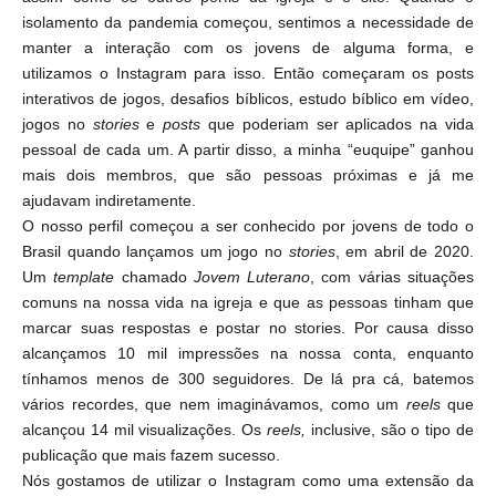
isolamento da pandemia começou, sentimos a necessidade de
manter a interação com os jovens de alguma forma, e
utilizamos o Instagram para isso. Então começaram os posts
interativos de jogos, desafios bíblicos, estudo bíblico em vídeo,
jogos no
stories
e
posts
que poderiam ser aplicados na vida
pessoal de cada um. A partir disso, a minha “euquipe” ganhou
mais dois membros, que são pessoas próximas e já me
ajudavam indiretamente.
O nosso perfil começou a ser conhecido por jovens de todo o
Brasil quando lançamos um jogo no
stories
, em abril de 2020.
Um
template
chamado
Jovem Luterano
, com várias situações
comuns na nossa vida na igreja e que as pessoas tinham que
marcar suas respostas e postar no stories. Por causa disso
alcançamos 10 mil impressões na nossa conta, enquanto
tínhamos menos de 300 seguidores. De lá pra cá, batemos
vários recordes, que nem imaginávamos, como um
reels
que
alcançou 14 mil visualizações. Os
reels,
inclusive, são o tipo de
publicação que mais fazem sucesso.
Nós gostamos de utilizar o Instagram como uma extensão da