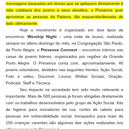
mensagens baseadas em temas que se apliquem diretamente à
vida cotidiana dos jovens e seus desafios, o Presence quer
aproximar as pessoas da Palavra, tão esquecida/deixada de
lado ultimamente.
Hoje o movimento é organizado em dois tipos de
encontros:
Worship Night
– uma noite de louvor, realizada
sempre no último domingo do mês, na Congregação São Paulo,
de Porto Alegre, e
Presence Connect
– encontros íntimos nas
casas de jovens líderes, organizados por regiões da Grande
Porto Alegre. O Presence conta com, aproximadamente, 40
jovens voluntários, divididos nas seguintes frentes: Ação Social,
Foto e vídeo, Gourmet, Louvor, Mídias Sociais, Oração,
Podcast, Staff e Técnica.
Seu impacto na sociedade tem sido muito relevante e
importante. Mais de 500 pessoas já foram atingidas diretamente
com os trabalhos desenvolvidos pelo grupo de Ação Social. Kits
de higiene para moradores de rua, cortes de cabelo para
pessoas em vulnerabilidade social, brinquedos para mais de
150 crianças carentes são algumas das ações realizadas nos