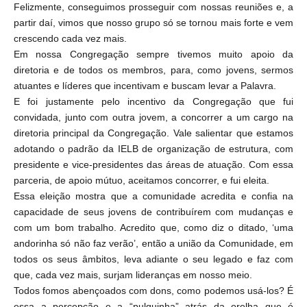
Felizmente, conseguimos prosseguir com nossas reuniões e, a
partir daí, vimos que nosso grupo só se tornou mais forte e vem
crescendo cada vez mais.
Em nossa Congregação sempre tivemos muito apoio da
diretoria e de todos os membros, para, como jovens, sermos
atuantes e líderes que incentivam e buscam levar a Palavra.
E foi justamente pelo incentivo da Congregação que fui
convidada, junto com outra jovem, a concorrer a um cargo na
diretoria principal da Congregação. Vale salientar que estamos
adotando o padrão da IELB de organização de estrutura, com
presidente e vice-presidentes das áreas de atuação. Com essa
parceria, de apoio mútuo, aceitamos concorrer, e fui eleita.
Essa eleição mostra que a comunidade acredita e confia na
capacidade de seus jovens de contribuírem com mudanças e
com um bom trabalho. Acredito que, como diz o ditado, ‘uma
andorinha só não faz verão’, então a união da Comunidade, em
todos os seus âmbitos, leva adiante o seu legado e faz com
que, cada vez mais, surjam lideranças em nosso meio.
Todos fomos abençoados com dons, como podemos usá-los? É
essa a percepção e a “pulguinha” atrás da orelha que é