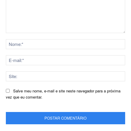
Comentário:
No
E-
mai
Sit
Salve meu nome, e-mail e site neste navegador para a próxima
vez que eu comentar.