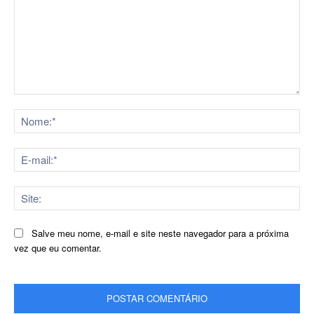
Comentário:
No
E-
mai
Sit
Salve meu nome, e-mail e site neste navegador para a próxima
vez que eu comentar.